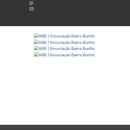
(31) 98654-0010
contato@associacaobairroburitis.com.br