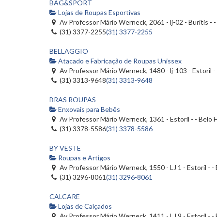
BAG&SPORT
Lojas de Roupas Esportivas
Av Professor Mário Werneck, 2061 - lj-02 - Buritis -
(31) 3377-2255
(31) 3377-2255
BELLAGGIO
Atacado e Fabricação de Roupas Unissex
Av Professor Mário Werneck, 1480 - lj-103 - Estoril 
(31) 3313-9648
(31) 3313-9648
BRAS ROUPAS
Enxovais para Bebês
Av Professor Mário Werneck, 1361 - Estoril - - Belo
(31) 3378-5586
(31) 3378-5586
BY VESTE
Roupas e Artigos
Av Professor Mário Werneck, 1550 - LJ 1 - Estoril - 
(31) 3296-8061
(31) 3296-8061
CALCARE
Lojas de Calçados
Av Professor Mário Werneck, 1411 - LJ 9 - Estoril - 