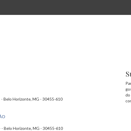
S
Pa
go
do
- - Belo Horizonte, MG - 30455-610
co
ÇÃO
 - - Belo Horizonte, MG - 30455-610