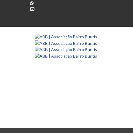
(31) 98654-0010
contato@associacaobairroburitis.com.br