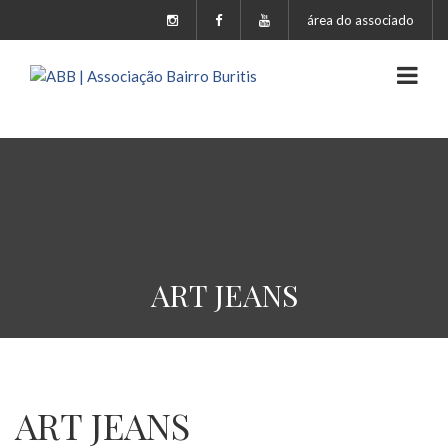
área do associado
ART JEANS
ART JEANS