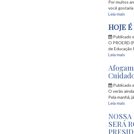
Por muitos an
você gostaria 
Leia mais
HOJE É
Publicado 
O PROERD (Pr
de Educação Pr
Leia mais
Afogam
Cuidado
Publicado 
O verão ainda
Pela manhã, já
Leia mais
NOSSA
SERÁ R
PRESID