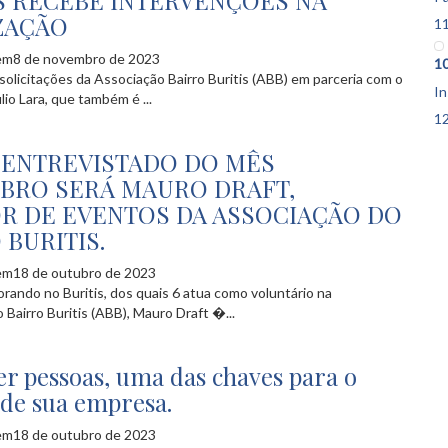
S RECEBE INTERVENÇÕES NA
ZAÇÃO
1
em8 de novembro de 2023
1
olicitações da Associação Bairro Buritis (ABB) em parceria com o
In
io Lara, que também é ...
1
 ENTREVISTADO DO MÊS
BRO SERÁ MAURO DRAFT,
R DE EVENTOS DA ASSOCIAÇÃO DO
 BURITIS.
em18 de outubro de 2023
rando no Buritis, dos quais 6 atua como voluntário na
 Bairro Buritis (ABB), Mauro Draft �...
r pessoas, uma das chaves para o
 de sua empresa.
em18 de outubro de 2023