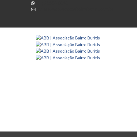
(31) 98654-0010
contato@associacaobairroburitis.com.br