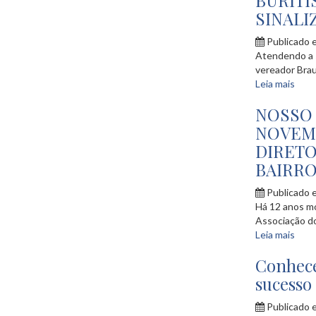
BURITI
SINALI
Publicado 
Atendendo a s
vereador Braul
Leia mais
NOSSO
NOVEM
DIRETO
BAIRRO
Publicado 
Há 12 anos mo
Associação do
Leia mais
Conhece
sucesso
Publicado 