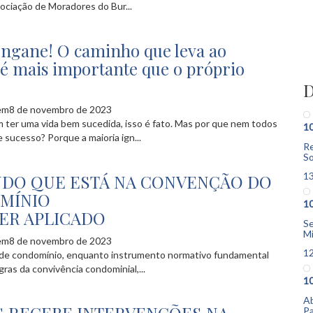
ociação de Moradores do Bur...
engane! O caminho que leva ao
 é mais importante que o próprio
D
em8 de novembro de 2023
ter uma vida bem sucedida, isso é fato. Mas por que nem todos
1
 sucesso? Porque a maioria ign...
Re
So
1
UDO QUE ESTÁ NA CONVENÇÃO DO
MÍNIO
1
ER APLICADO
Se
M
em8 de novembro de 2023
1
de condomínio, enquanto instrumento normativo fundamental
gras da convivência condominial,...
1
Ab
Pa