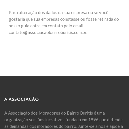
Para alteração dos dados da sua empresa ou se você
gostaria que sua empresas constasse ou fosse retirada do
nosso guia entre em contato pelo email
contato@associacaobairroburitis.com.br.
A ASSOCIAÇÃO
A Associação dos Moradores do Bairro Buritis é uma
organização sem fins lucrativos fundada em 1996 que defende
as demandas dos moradores do bairro. Junte-se a nós e ajude a