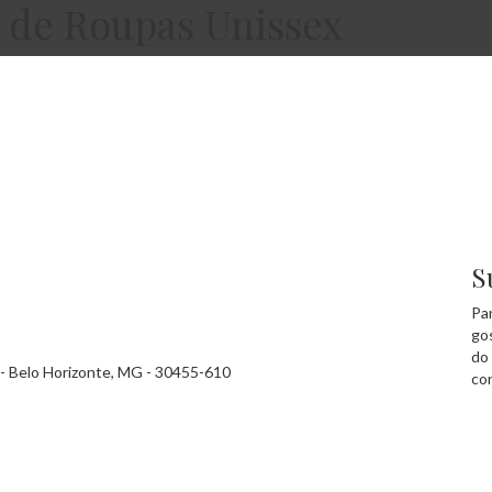
o de Roupas Unissex
S
Pa
go
do
- - Belo Horizonte, MG - 30455-610
co