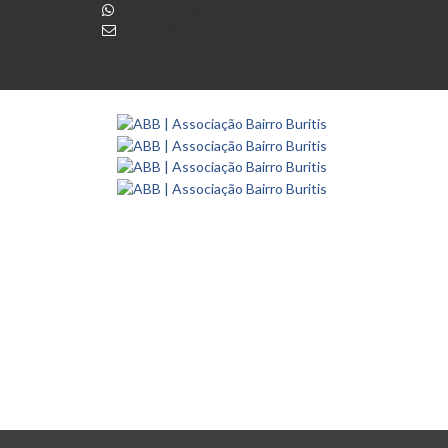
(31) 98654-0010
contato@associacaobairroburitis.com.br