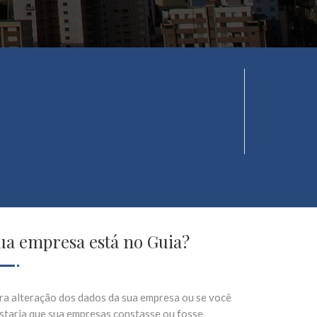
ua empresa está no Guia?
ra alteração dos dados da sua empresa ou se você
staria que sua empresas constasse ou fosse