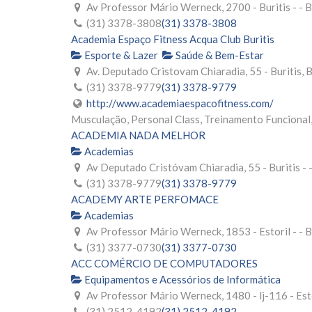
Av Professor Mário Werneck, 2700 - Buritis - -
(31) 3378-3808
(31) 3378-3808
Academia Espaço Fitness Acqua Club Buritis
Esporte & Lazer
Saúde & Bem-Estar
Av. Deputado Cristovam Chiaradia, 55 - Buritis, 
(31) 3378-9779
(31) 3378-9779
http://www.academiaespacofitness.com/
Musculação, Personal Class, Treinamento Funcional, 
ACADEMIA NADA MELHOR
Academias
Av Deputado Cristóvam Chiaradia, 55 - Buritis -
(31) 3378-9779
(31) 3378-9779
ACADEMY ARTE PERFOMACE
Academias
Av Professor Mário Werneck, 1853 - Estoril - -
(31) 3377-0730
(31) 3377-0730
ACC COMÉRCIO DE COMPUTADORES
Equipamentos e Acessórios de Informática
Av Professor Mário Werneck, 1480 - lj-116 - Est
(31) 2512-4192
(31) 2512-4192