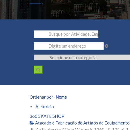
Ordenar por:
Nome
Aleatório
360 SKATE SHOP
Atacado e Fabricação de Artigos de Equipamento
Av Professor Mário Werneck, 1360 - lj-104 pi-1 