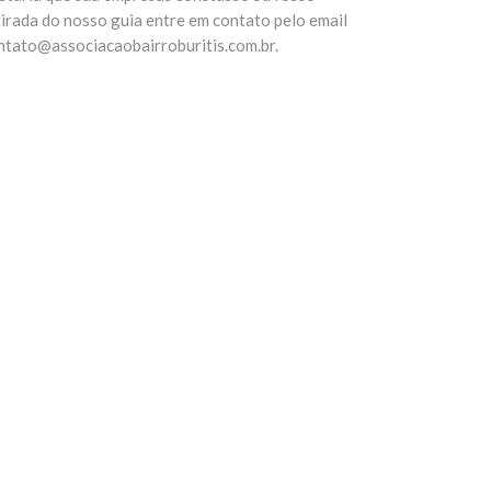
tirada do nosso guia entre em contato pelo email
ntato@associacaobairroburitis.com.br.