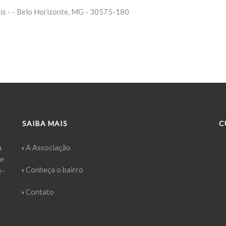
is - - Belo Horizonte, MG - 30575-180
SAIBA MAIS
C
a
A Associação
ue
Conheça o bairro
e-
Contato