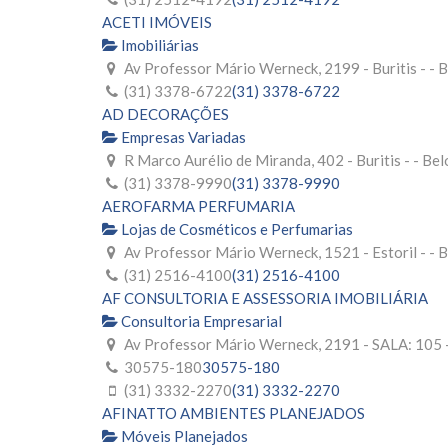
ACETI IMÓVEIS
Imobiliárias
Av Professor Mário Werneck, 2199 - Buritis - -
(31) 3378-6722
(31) 3378-6722
AD DECORAÇÕES
Empresas Variadas
R Marco Aurélio de Miranda, 402 - Buritis - - B
(31) 3378-9990
(31) 3378-9990
AEROFARMA PERFUMARIA
Lojas de Cosméticos e Perfumarias
Av Professor Mário Werneck, 1521 - Estoril - -
(31) 2516-4100
(31) 2516-4100
AF CONSULTORIA E ASSESSORIA IMOBILIÁRIA
Consultoria Empresarial
Av Professor Mário Werneck, 2191 - SALA: 105 - -
30575-180
30575-180
(31) 3332-2270
(31) 3332-2270
AFINATTO AMBIENTES PLANEJADOS
Móveis Planejados