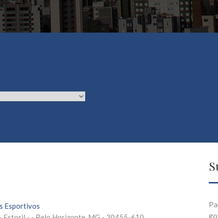
S
Pa
s Esportivos
go
- Estoril - - Belo Horizonte, MG - 30455-610