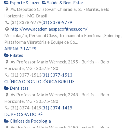
Esporte & Lazer
Saúde & Bem-Estar
Av. Deputado Cristovam Chiaradia, 55 - Buritis, Belo
Horizonte - MG, Brasil
(31) 3378-9779
(31) 3378-9779
http://www.academiaespacofitness.com/
Musculação, Personal Class, Treinamento Funcional, Spinning,
Plataforma Vibratória e Equipe de Co...
ARENA PILATES
Pilates
Av Professor Mário Werneck, 2195 - Buritis - - Belo
Horizonte, MG - 30575-180
(31) 3377-1513
(31) 3377-1513
CLÍNICA ODONTOLÓGICA BURITIS
Dentistas
Av Professor Mário Werneck, 2248 - Buritis - - Belo
Horizonte, MG - 30575-180
(31) 3374-1419
(31) 3374-1419
DUPE O SPA DO PÉ
Clínicas de Podologia
Av Professor Mário Werneck, 1480 - Estoril - - Belo