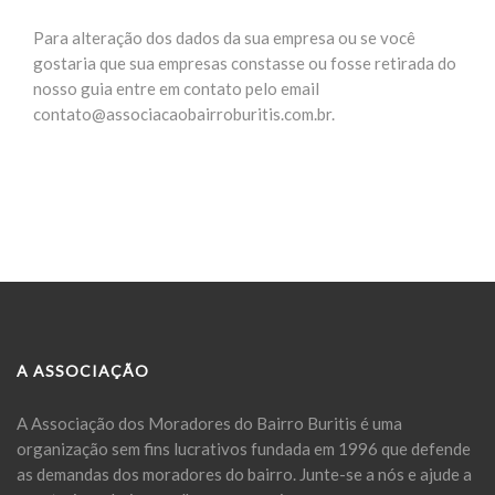
Para alteração dos dados da sua empresa ou se você
gostaria que sua empresas constasse ou fosse retirada do
nosso guia entre em contato pelo email
contato@associacaobairroburitis.com.br.
A ASSOCIAÇÃO
A Associação dos Moradores do Bairro Buritis é uma
organização sem fins lucrativos fundada em 1996 que defende
as demandas dos moradores do bairro. Junte-se a nós e ajude a