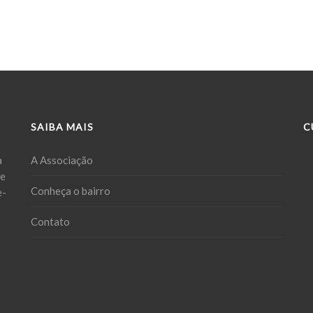
SAIBA MAIS
C
a
A Associação
ue
Conheça o bairro
e-
Contato