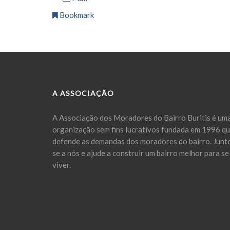
Bookmark
A ASSOCIAÇÃO
A Associação dos Moradores do Bairro Buritis é um
organização sem fins lucrativos fundada em 1996 q
defende as demandas dos moradores do bairro. Junt
se a nós e ajude a construir um bairro melhor para se
viver.