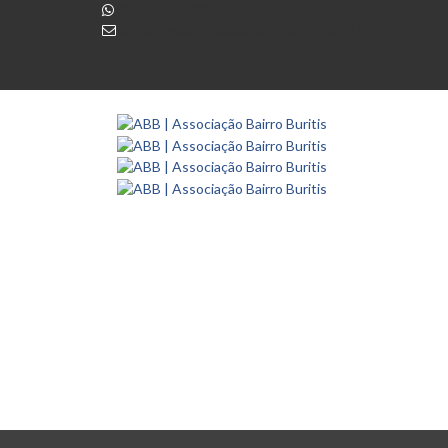
(31) 98654-0010
contato@associacaobairroburitis.com.br