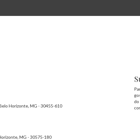
S
Pa
go
do
- Belo Horizonte, MG - 30455-610
co
 Horizonte, MG - 30575-180