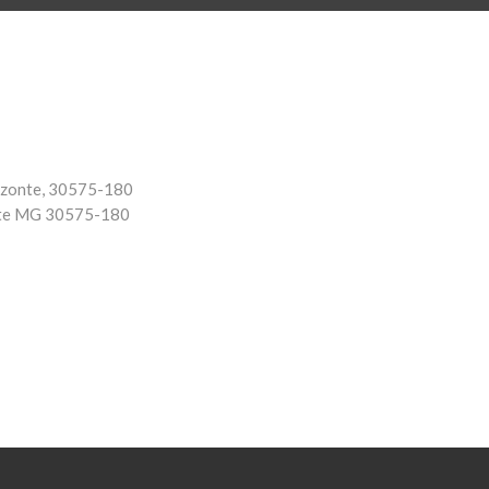
rizonte, 30575-180
te
MG
30575-180