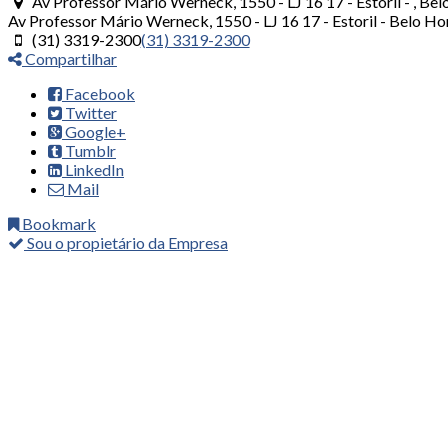
Av Professor Mário Werneck, 1550 - LJ 16 17 - Estoril - , Be
Av Professor Mário Werneck, 1550 - LJ 16 17 - Estoril -
Belo Ho
(31) 3319-2300
(31) 3319-2300
Compartilhar
Facebook
Twitter
Google+
Tumblr
LinkedIn
Mail
Bookmark
Sou o propietário da Empresa