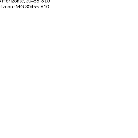
lo Horizonte, 30455-610
rizonte
MG
30455-610