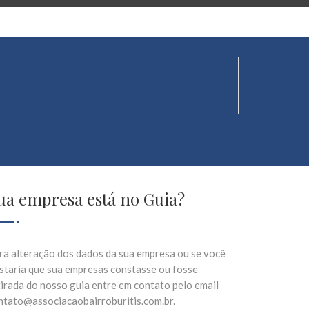
ua empresa está no Guia?
ra alteração dos dados da sua empresa ou se você
staria que sua empresas constasse ou fosse
tirada do nosso guia entre em contato pelo email
ntato@associacaobairroburitis.com.br.