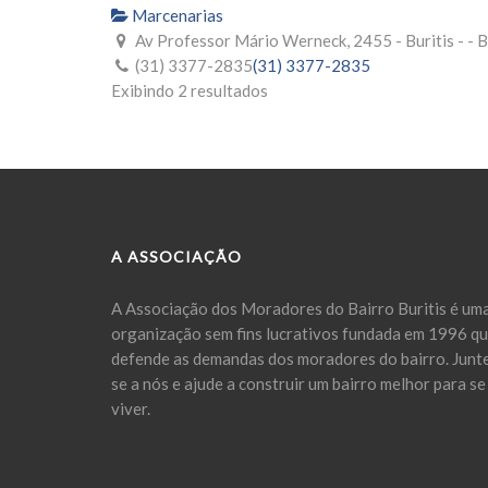
Marcenarias
Av Professor Mário Werneck, 2455 - Buritis - -
(31) 3377-2835
(31) 3377-2835
Exibindo 2 resultados
A ASSOCIAÇÃO
A Associação dos Moradores do Bairro Buritis é um
organização sem fins lucrativos fundada em 1996 q
defende as demandas dos moradores do bairro. Junt
se a nós e ajude a construir um bairro melhor para se
viver.