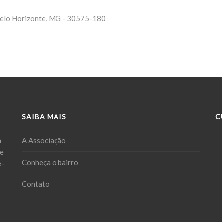
 Belo Horizonte, MG - 30575-180
SAIBA MAIS
C
a
A Associação
ue
Conheça o bairro
e-
Contato