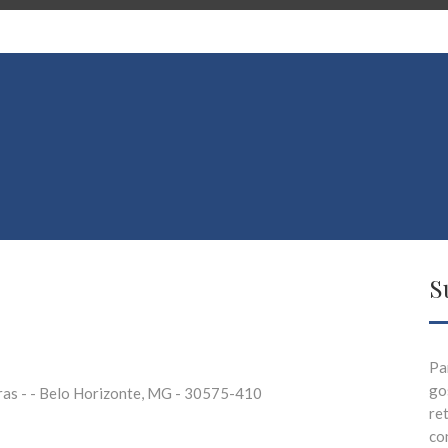
S
Pa
go
as - - Belo Horizonte, MG - 30575-410
re
co