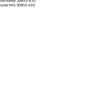
o Horizonte, 30455-610
zonte
MG
30455-610