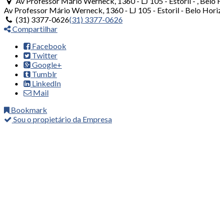
Av Professor Mário Werneck, 1360 - LJ 105 - Estoril - , Bel
Av Professor Mário Werneck, 1360 - LJ 105 - Estoril -
Belo Hori
(31) 3377-0626
(31) 3377-0626
Compartilhar
Facebook
Twitter
Google+
Tumblr
LinkedIn
Mail
Bookmark
Sou o propietário da Empresa