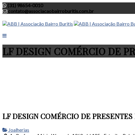
(31) 98654-0010
contato@associacaobairroburitis.com.br
LF DESIGN COMÉRCIO DE P
LF DESIGN COMÉRCIO DE PRESENTES
Joalherias