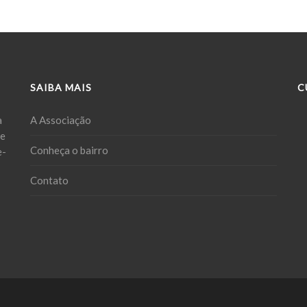
SAIBA MAIS
C
a
A Associação
ue
Conheça o bairro
e-
Contato