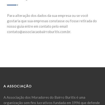
Para alteração dos dados da sua empresa ou se você
gostaria que sua empresas constasse ou fosse retirada do
nosso guia entre em contato pelo email
contato@associacaobairroburitis.com.br.
A ASSOCIAÇÃO
A Associação dos Moradores do Bairro Buritis é uma
organização sem fins lucrativos fundada em 1996 que defende