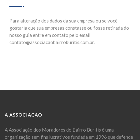
Para alteração dos dados da sua empresa ou se você
gostaria que sua empresas constasse ou fosse retirada do
nosso guia entre em contato pelo email
contato@associacaobairroburitis.com.br.
A ASSOCIAÇÃO
A Associação dos Moradores do Bairro Buritis é uma
organização sem fins lucrativos fundada em 1996 que defende