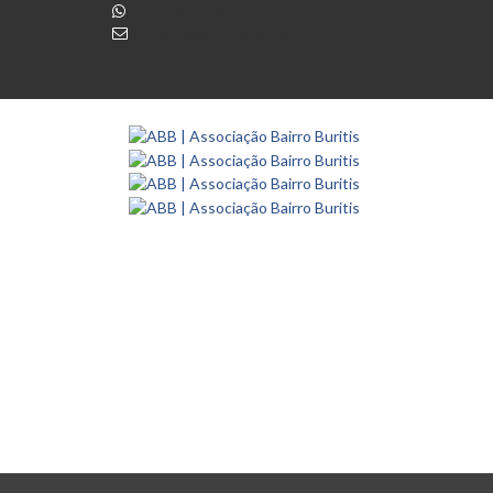
(31) 98654-0010
contato@associacaobairroburitis.com.br