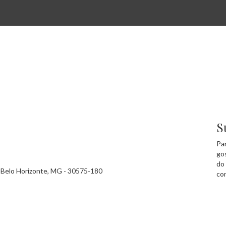
S
Pa
go
do
 - Belo Horizonte, MG - 30575-180
co