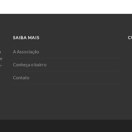
SAIBA MAIS
C
a
A Associação
ue
Conheça o bairro
e-
Contato