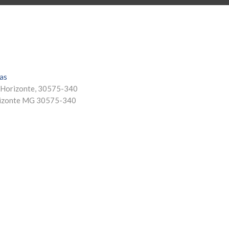
ias
o Horizonte, 30575-340
izonte
MG
30575-340