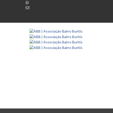
(31) 98654-0010
contato@associacaobairroburitis.com.br