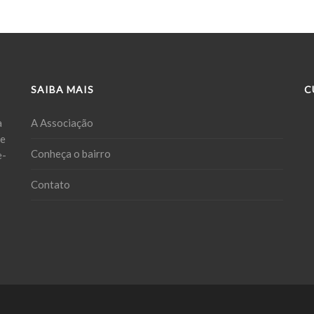
SAIBA MAIS
C
a
A Associação
ue
Conheça o bairro
e-
Contato