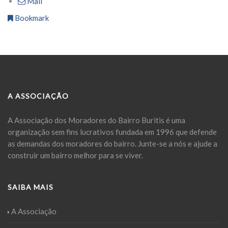
Mail
Bookmark
A ASSOCIAÇÃO
A Associação dos Moradores do Bairro Buritis é uma
organização sem fins lucrativos fundada em 1996 que defende
as demandas dos moradores do bairro. Junte-se a nós e ajude a
construir um bairro melhor para se viver.
SAIBA MAIS
A Associação