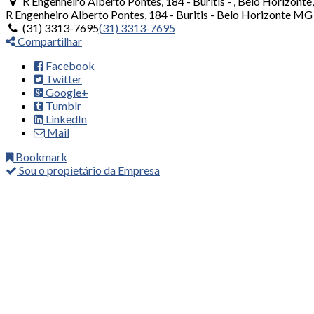
R Engenheiro Alberto Pontes, 184 - Buritis - , Belo Horizont
R Engenheiro Alberto Pontes, 184 - Buritis -
Belo Horizonte
MG
(31) 3313-7695
(31) 3313-7695
Compartilhar
Facebook
Twitter
Google+
Tumblr
LinkedIn
Mail
Bookmark
Sou o propietário da Empresa