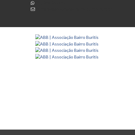
(31) 98654-0010
contato@associacaobairroburitis.com.br