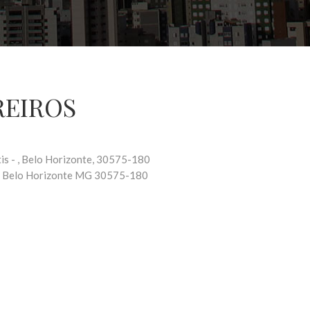
REIROS
is - , Belo Horizonte, 30575-180
-
Belo Horizonte
MG
30575-180