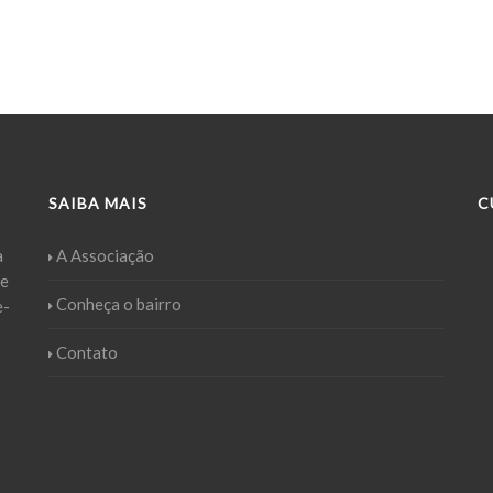
SAIBA MAIS
C
a
A Associação
ue
Conheça o bairro
e-
Contato