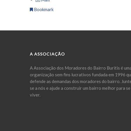
Bookmark
A ASSOCIAÇÃO
A Associação dos Moradores do Bairro Buritis é um
organização sem fins lucrativos fundada em 1996 q
defende as demandas dos moradores do bairro. Junt
se a nós e ajude a construir um bairro melhor para se
viver.