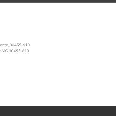
izonte, 30455-610
e
MG
30455-610