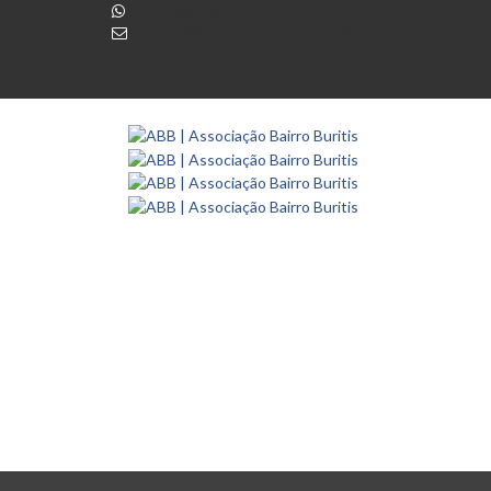
(31) 98654-0010
contato@associacaobairroburitis.com.br