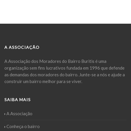
A ASSOCIAÇÃO
A Associação dos Moradores do Bairro Buritis é uma
organização sem fins lucrativos fundada em 1996 que defende
as demandas dos moradores do bairro. Junte-se a nós e ajude a
construir um bairro melhor para se viver.
SAIBA MAIS
A Associação
Conheça o bairro