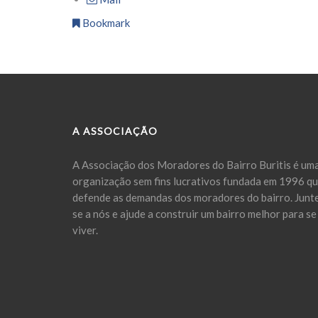
Bookmark
A ASSOCIAÇÃO
A Associação dos Moradores do Bairro Buritis é um
organização sem fins lucrativos fundada em 1996 q
defende as demandas dos moradores do bairro. Junt
se a nós e ajude a construir um bairro melhor para se
viver.