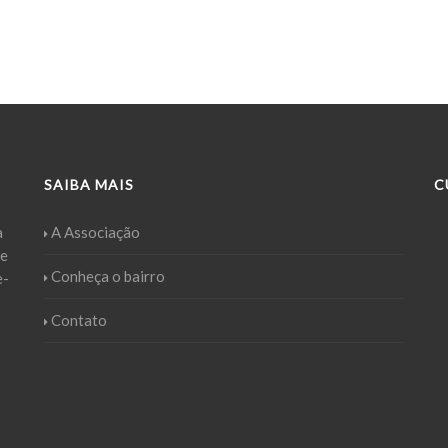
SAIBA MAIS
C
a
A Associação
ue
Conheça o bairro
e-
Contato