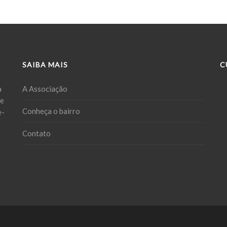
SAIBA MAIS
C
a
A Associação
ue
Conheça o bairro
e-
Contato