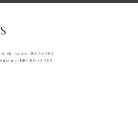
S
Belo Horizonte, 30575-180
Horizonte
MG
30575-180