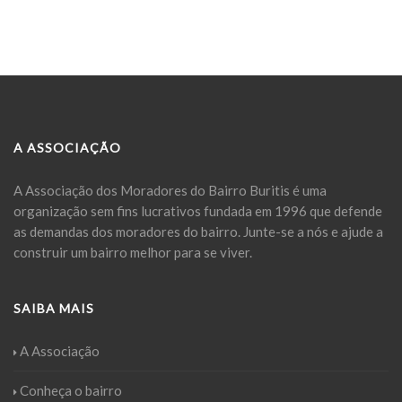
A ASSOCIAÇÃO
A Associação dos Moradores do Bairro Buritis é uma
organização sem fins lucrativos fundada em 1996 que defende
as demandas dos moradores do bairro. Junte-se a nós e ajude a
construir um bairro melhor para se viver.
SAIBA MAIS
A Associação
Conheça o bairro