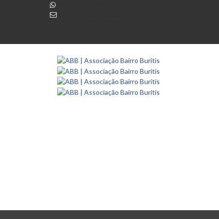
(31) 98654-0010
contato@associacaobairroburitis.com.br