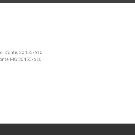
 Horizonte, 30455-610
onte
MG
30455-610