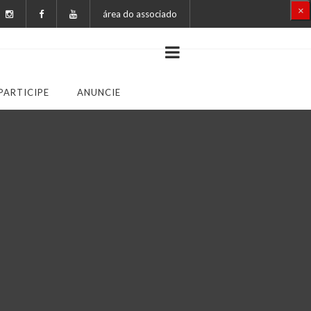
×
área do associado
PARTICIPE
ANUNCIE