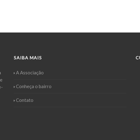
SAIBA MAIS
C
a
A Associação
ue
Conheça o bairro
e-
Contato