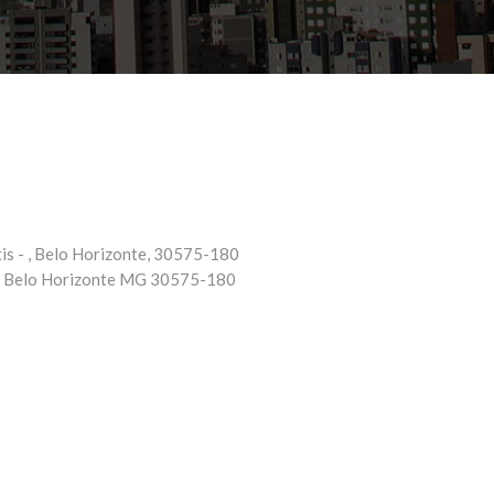
is - , Belo Horizonte, 30575-180
-
Belo Horizonte
MG
30575-180