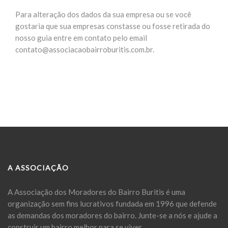
Para alteração dos dados da sua empresa ou se você
gostaria que sua empresas constasse ou fosse retirada do
nosso guia entre em contato pelo email
contato@associacaobairroburitis.com.br.
A ASSOCIAÇÃO
A Associação dos Moradores do Bairro Buritis é uma
organização sem fins lucrativos fundada em 1996 que defende
as demandas dos moradores do bairro. Junte-se a nós e ajude a
construir um bairro melhor para se viver.