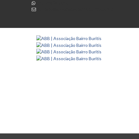
(31) 98654-0010
contato@associacaobairroburitis.com.br